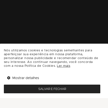
Nós utilizamos cookies e tecnologias semelhantes para
aperfeiçoar sua experiência em nossa plataforma,
personalizar nossa publicidade e recomendar conteúdo de
seu interesse. Ao continuar navegando, você concorda
com a nossa Política de Cookies.
Ler mais
Mostrar detalhes
Tem benefícios 
Abrir
esperando por você!
SALVAR E FECHAR
Baixe agora o app Multi