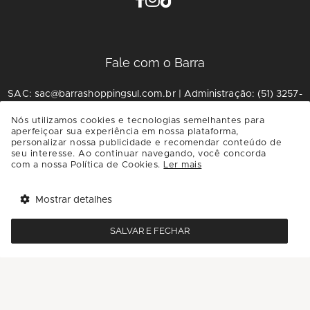
Fale com o Barra
SAC: sac@barrashoppingsul.com.br | Administração: (51) 3257-
9657
Nós utilizamos cookies e tecnologias semelhantes para
aperfeiçoar sua experiência em nossa plataforma,
Call Center: (51) 4003-4171
personalizar nossa publicidade e recomendar conteúdo de
seu interesse. Ao continuar navegando, você concorda
Fale conosco
com a nossa Política de Cookies.
Ler mais
BarraShoppingSul
Mostrar detalhes
Tem benefícios 
Abrir
O Shopping
esperando por você!
SALVAR E FECHAR
Baixe agora o app Multi
Horários
Estacionamento
Saiba mais
Central de Privacidade