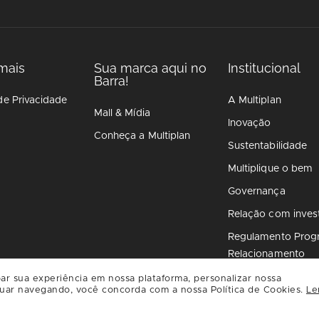
mais
Sua marca aqui no
Institucional
Barra!
de Privacidade
A Multiplan
Mall & Mídia
Inovação
Conheça a Multiplan
Sustentabilidade
Multiplique o bem
Governança
Relação com inves
Regulamento Prog
Relacionamento
ar sua experiência em nossa plataforma, personalizar nossa
uar navegando, você concorda com a nossa Política de Cookies.
Le