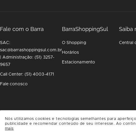
Fale com o Barra
BarraShoppingSul
Saiba 
SAC:
O Shopping
Central 
sac@barrashoppingsul.com.br
Horários
| Administração: (51) 3257-
Estacionamento
9657
Call Center: (51) 4003-4171
Fale conosco
Nós utilizamos cookies e tecnologias semelhantes para aperfeiço
publicidade e recomendar conteúdo de seu interesse. Ao contin
mais