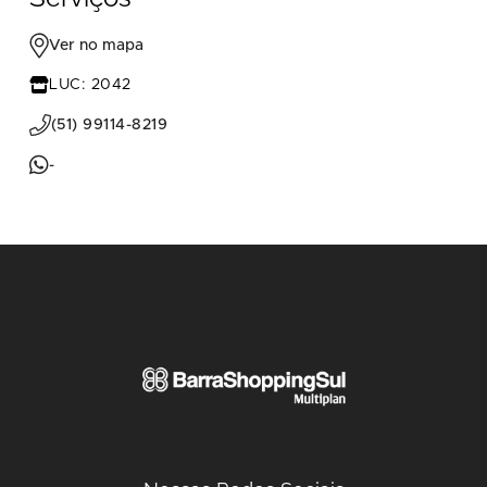
Ver no mapa
LUC: 2042
(51) 99114-8219
-