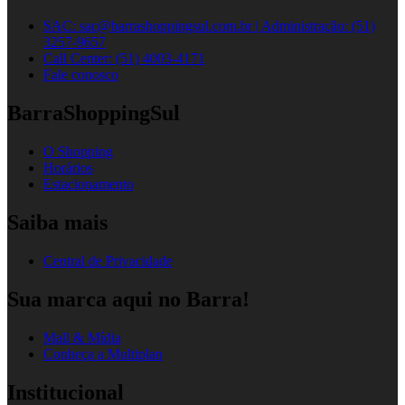
SAC: sac@barrashoppingsul.com.br | Administração: (51)
3257-9657
Call Center: (51) 4003-4171
Fale conosco
BarraShoppingSul
O Shopping
Horários
Estacionamento
Saiba mais
Central de Privacidade
Sua marca aqui no Barra!
Mall & Mídia
Conheça a Multiplan
Institucional