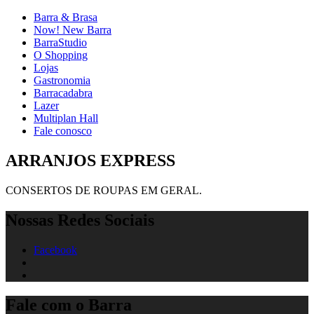
Barra & Brasa
Now! New Barra
BarraStudio
O Shopping
Lojas
Gastronomia
Barracadabra
Lazer
Multiplan Hall
Fale conosco
ARRANJOS EXPRESS
CONSERTOS DE ROUPAS EM GERAL.
Nossas Redes Sociais
Facebook
Fale com o Barra