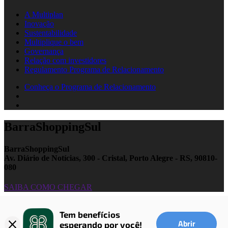
A Multiplan
Inovação
Sustentabilidade
Multiplique o bem
Governança
Relação com investidores
Regulamento Programa de Relacionamento
Conheça o Programa de Relacionamento
BarraShoppingSul
BarraShoppingSul
Av. Diário de Notícias, 300 - Cristal, Porto Alegre - RS, 90810-
080
SAIBA COMO CHEGAR
Tem benefícios 
Abrir
esperando por você!