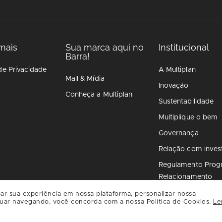
mais
Sua marca aqui no
Institucional
Barra!
de Privacidade
A Multiplan
Mall & Mídia
Inovação
Conheça a Multiplan
Sustentabilidade
Multiplique o bem
Governança
Relação com inves
Regulamento Prog
Relacionamento
ar sua experiência em nossa plataforma, personalizar nossa
uar navegando, você concorda com a nossa Política de Cookies.
Le