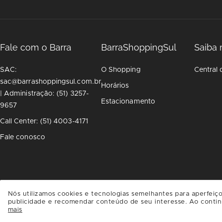
Fale com o Barra
BarraShoppingSul
Saiba 
SAC:
O Shopping
Central 
sac@barrashoppingsul.com.br
Horários
| Administração: (51) 3257-
Estacionamento
9657
Call Center: (51) 4003-4171
Fale conosco
Nós utilizamos cookies e tecnologias semelhantes para aperfeiço
publicidade e recomendar conteúdo de seu interesse. Ao contin
mais