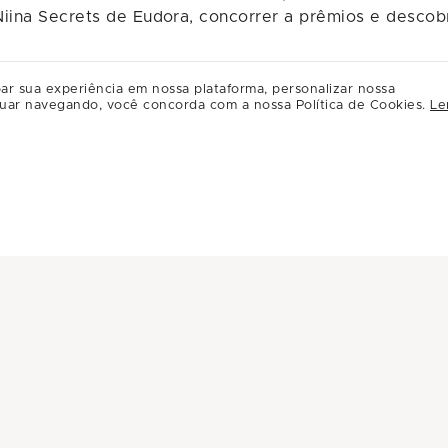
Niina Secrets de Eudora, concorrer a prêmios e descob
ar sua experiência em nossa plataforma, personalizar nossa
uar navegando, você concorda com a nossa Política de Cookies.
Le
abilidades de maquiagem com uma das maiores experts 