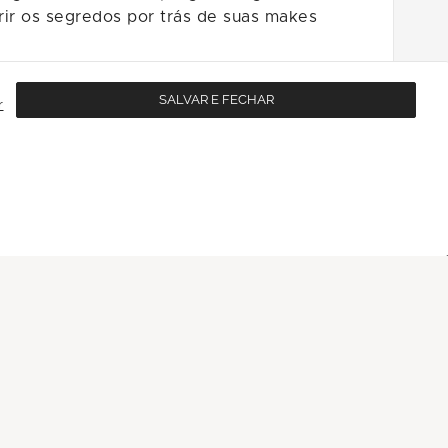
rir os segredos por trás de suas makes
SALVAR E FECHAR
r
do Brasil. Garanta já o seu lugar, as vagas
Nossas Redes Sociais