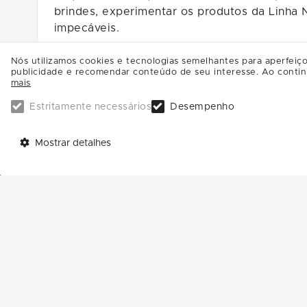
brindes, experimentar os produtos da Linha 
impecáveis.
Nós utilizamos cookies e tecnologias semelhantes para aperfeiço
publicidade e recomendar conteúdo de seu interesse. Ao contin
Não perca esta chance de aperfeiçoar suas h
mais
são limitadas.
Estritamente necessários
Desempenho
Mostrar detalhes