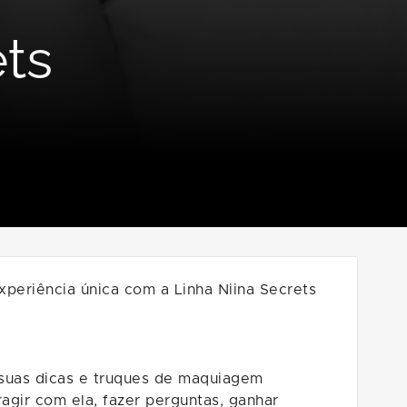
ts
xperiência única com a Linha Niina Secrets
á suas dicas e truques de maquiagem
agir com ela, fazer perguntas, ganhar