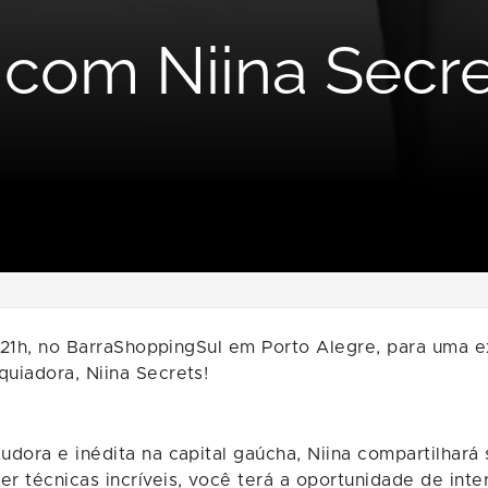
 com Niina Secre
s 21h, no BarraShoppingSul em Porto Alegre, para uma e
uiadora, Niina Secrets!
udora e inédita na capital gaúcha, Niina compartilhar
 técnicas incríveis, você terá a oportunidade de inter