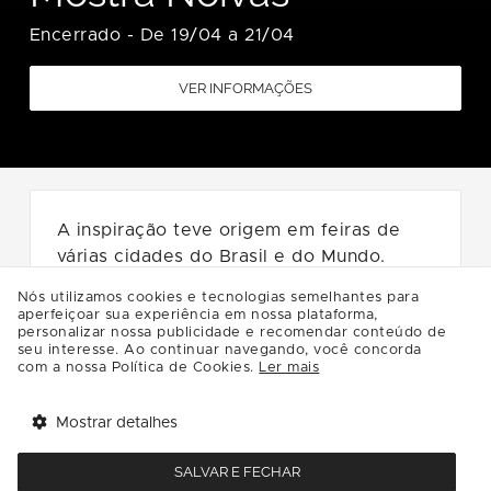
Encerrado
-
De 19/04 a 21/04
VER INFORMAÇÕES
A inspiração teve origem em feiras de
várias cidades do Brasil e do Mundo.
Influentes empresas do mercado de
Nós utilizamos cookies e tecnologias semelhantes para
eventos sociais foram consultadas e, em
aperfeiçoar sua experiência em nossa plataforma,
personalizar nossa publicidade e recomendar conteúdo de
2013, com o planejamento adequado,
seu interesse. Ao continuar navegando, você concorda
investimento em mídia, transparência e
com a nossa Política de Cookies.
Ler mais
comprometimento, nasceu a Mostra
Noivas.
Mostrar detalhes
Tem benefícios 
Abrir
esperando por você!
Venha conhecer + de 130 expositores
SALVAR E FECHAR
Baixe agora o app Multi
com novidades e tendências.