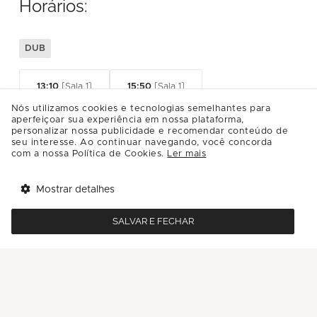
Horários:
DUB
13:10
[Sala 1]
15:50
[Sala 1]
Nós utilizamos cookies e tecnologias semelhantes para
Infos
aperfeiçoar sua experiência em nossa plataforma,
personalizar nossa publicidade e recomendar conteúdo de
seu interesse. Ao continuar navegando, você concorda
com a nossa Política de Cookies.
Ler mais
A adaptação em live-action de Moana
acompanha a corajosa jovem de Motunui que
Mostrar detalhes
atende ao chamado do Oceano. Ao lado do
semideus Maui, ela zarpa em uma jornada épica
SALVAR E FECHAR
para restaurar o coração místico de Te Fiti e
salvar seu povo da destruição. Classificação
indicativa 10 Anos. Contém temas sensíveis,
violência.
Gênero