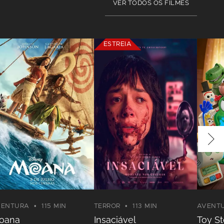
VER TODOS OS FILMES
ESTREIA
VENTURA
115 MIN
TERROR
113 MIN
AVENT
oana
Insaciável
Toy St