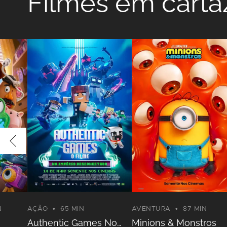
Filmes em carta
N
AÇÃO
65 MIN
AVENTURA
87 MIN
Authentic Games No
Minions & Monstros