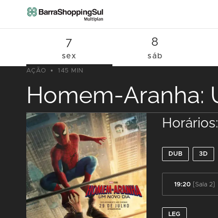
7
8
sex
sáb
AÇÃO
145 MIN
Homem-Aranha: 
Horários
DUB
3D
19:20
[Sala 2]
LEG