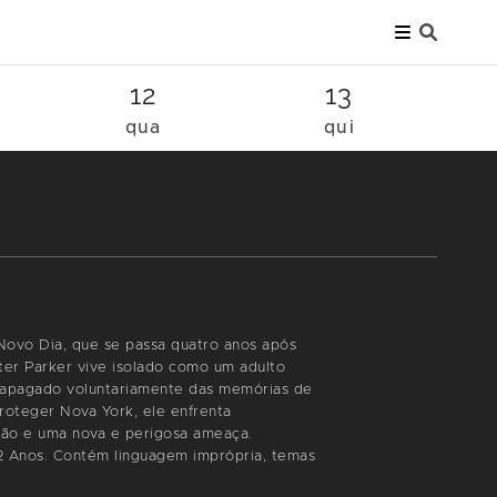
12
13
qua
qui
vo Dia, que se passa quatro anos após
ter Parker vive isolado como um adulto
 apagado voluntariamente das memórias de
oteger Nova York, ele enfrenta
ão e uma nova e perigosa ameaça.
 12 Anos. Contém linguagem imprópria, temas