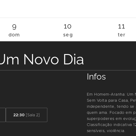
9
10
11
dom
seg
ter
Um Novo Dia
:
Infos
Em Homem-Aranha: Um No
Sem Volta para Casa, Pe
independente, tendo se
quem ama. Focado em pr
22:30
[Sala 2]
superpoderes em evoluç
Classificação indicativa
sensíveis, violência.